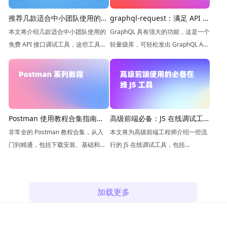
推荐几款适合中小团队使用的免
graphql-request：满足 API 需
费 API 接口调试工具
求的轻量级架构
本文将介绍几款适合中小团队使用的
GraphQL 具有强大的功能，这是一个
免费 API 接口调试工具，这些工具不
轻量级库，可轻松发出 GraphQL API
仅能够帮助团队快速调试接口，提高
请求，今天我们就来了解如何使用、
工作效率，还能够降低开发成本。
如何与 Apifox 集成，并探索实际应用
程序的最佳实践，非常适合追求效率
和简单性的开发人员。
高级前端必备：JS 在线调试工
Postman 使用教程合集指南，
具汇总
从新手到大师
本文将为高级前端工程师介绍一些流
非常全的 Postman 教程合集，从入
行的 JS 在线调试工具，包括
门到精通，包括下载安装、基础和进
JSFiddle、CodePen、JS Bin 等。
阶功能、环境设置、压测、Postman
Test、RPC、Websocket、SOAP、
GraphQL、webService等使用
加载更多