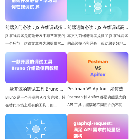
前端入门必读：JS 在线调试指
前端进阶必读：JS 在线调试高
南
级技巧
JS 在线调试是前端开发中非常重要的
本文为前端进阶者提供了 JS 在线调试
一个环节，这篇文章将为您提供实用
的高级技巧和经验，帮助您更好地调
的技巧和经验，帮助您更好地学习和
试和优化 JavaScript 代码。
掌握前端开发技术。
Postman VS Apifox：如何选择
一款开源的调试工具 Bruno 介
更合适的 API 开发工具
绍及使用教程
Postman 和 Apifox 都是功能强大的
Bruno 是一个开源的 API 客户端，旨
API 工具，能满足不同用户的不同需
在替代市场上现有的工具，如
求。 Postman 适合 API 开发者，而
Postman 和 Insomnia。它的目标是
Apifox 是为 API 开发团队设计的，提
通过提供更快、更简洁、更注重隐私
供协作功能和实时更新等功能。
的体验来革新 API 测试方式。