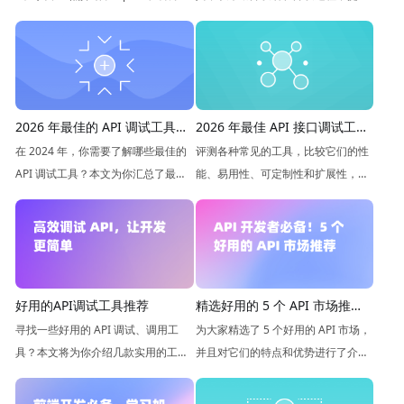
Inspector 及 CLI 工具在 Agent Card
效率。
验证、消息测试及流式传输等方面的
表现，助你高效调试 AI Agent 间通
信。
2026 年最佳的 API 调试工具汇
2026 年最佳 API 接口调试工具
总
评测
在 2024 年，你需要了解哪些最佳的
评测各种常见的工具，比较它们的性
API 调试工具？本文为你汇总了最新
能、易用性、可定制性和扩展性，为
的 API 调试工具，帮助你更好地进行
读者提供全面的比较和参考。
接口测试和开发。
好用的API调试工具推荐
精选好用的 5 个 API 市场推
荐：提高开发效率的必备工具
寻找一些好用的 API 调试、调用工
为大家精选了 5 个好用的 API 市场，
具？本文将为你介绍几款实用的工
并且对它们的特点和优势进行了介
具，帮助你更好地调试和测试 API 接
绍。
口。