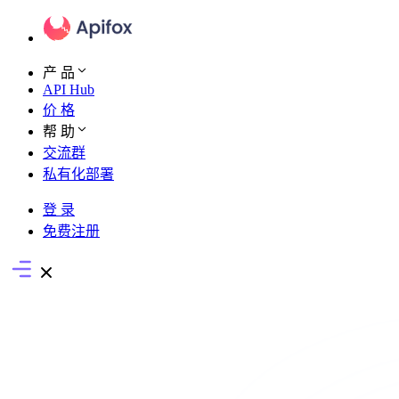
产 品
API Hub
价 格
帮 助
交流群
私有化部署
登 录
免费注册