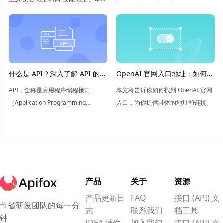
数据结构以及优缺点，如果您想全面
探讨了如何将 API 规范、测试和场景
了解 JSON ，本文将是您的不二之
封装为 Agent 可执行、可验证的技
选。
能，开启 Agent 辅助开发的新范式。
什么是 API？深入了解 API 的概
OpenAI 官网入口地址：如何轻
念和应用
松找到
API，全称是应用程序编程接口
本文将告诉你如何找到 OpenAI 官网
（Application Programming
入口，为你提供具体的地址和链接。
Interface），是软件组件之间信息交
互的桥梁，简单来说API就是让不同
的软件系统能够相互“对话”的工具。
产品
关于
资源
产品更新日
FAQ
接口 (API) 文
节省研发团队的每一分
志
联系我们
档工具
钟
IDEA 插件
加入我们
接口 (API) 文