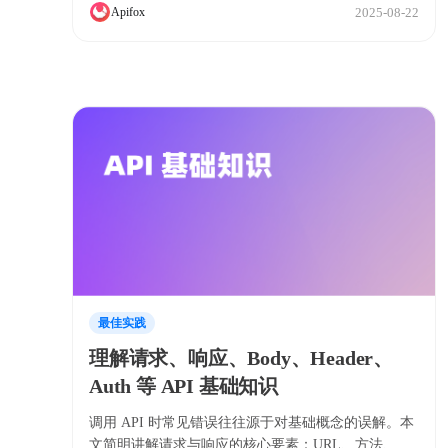
2025-08-22
Apifox
来提供服务。
最佳实践
理解请求、响应、Body、Header、
Auth 等 API 基础知识
调用 API 时常见错误往往源于对基础概念的误解。本
文简明讲解请求与响应的核心要素：URL、方法、