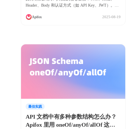
Header、Body 和认证方式（如 API Key、JWT）。通
过一个创建文章的实例，带你理清每次 API 交互的关
2025-08-19
Apifox
键步骤，帮助你准确调试问题，提升开发效率。
最佳实践
API 文档中有多种参数结构怎么办？
Apifox 里用 oneOf/anyOf/allOf 这样