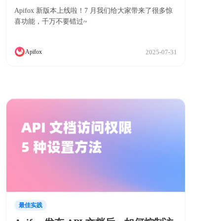
CSS 和 JavaScript、鉴权能力升级
Apifox 新版本上线啦！7 月我们给大家带来了很多惊
喜功能，千万不要错过~
2025-07-31
Apifox
最佳实践