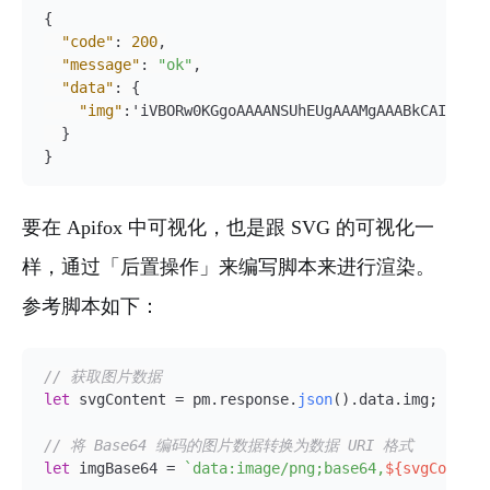
{
"code"
:
200
,
"message"
:
"ok"
,
"data"
:
{
"img"
:
'iVBORw0KGgoAAAANSUhEUgAAAMgAAABkCAIAAABM
}
}
要在 Apifox 中可视化，也是跟 SVG 的可视化一
样，通过「后置操作」来编写脚本来进行渲染。
参考脚本如下：
// 获取图片数据
let
 svgContent = pm.
response
.
json
().
data
.
img
;

// 将 Base64 编码的图片数据转换为数据 URI 格式
let
 imgBase64 = 
`data:image/png;base64,
${svgContent