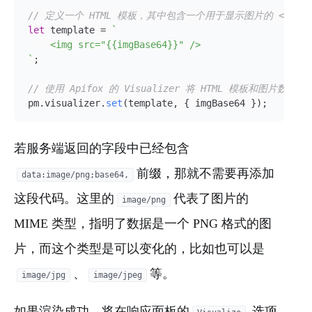
// 定义一个 HTML 模板，其中包含一个用于显示图片的 <img>
let
 template = 
`

    <img src="{{imgBase64}}" />

`
;

// 使用 Apifox 的 Visualizer 将 HTML 模板和图片数据渲
pm.
visualizer
.
set
(template, { imgBase64 });
若服务端返回的字段中已经包含
前缀，那就不需要再添加
data:image/png;base64,
这段代码。这里的
代表了图片的
image/png
MIME 类型，指明了数据是一个 PNG 格式的图
片，而这个类型是可以变化的，比如也可以是
、
等。
image/jpg
image/jpeg
如果渲染成功，将在响应面板的
选项