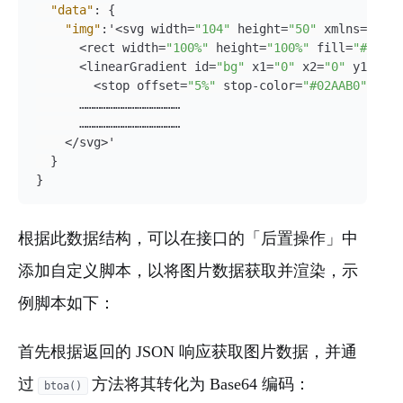
"data"
:
{
"img"
:
'<svg width=
"104"
 height=
"50"
 xmlns=
"http
      <rect width=
"100%"
 height=
"100%"
 fill=
"#e3faf
      <linearGradient id=
"bg"
 x1=
"0"
 x2=
"0"
 y1=
"0"
 
        <stop offset=
"5%"
 stop-color=
"#02AAB0"
 />

      ……………………………………

      ……………………………………

    </svg>'

}
}
根据此数据结构，可以在接口的「后置操作」中
添加自定义脚本，以将图片数据获取并渲染，示
例脚本如下：
首先根据返回的 JSON 响应获取图片数据，并通
过
方法将其转化为 Base64 编码：
btoa()