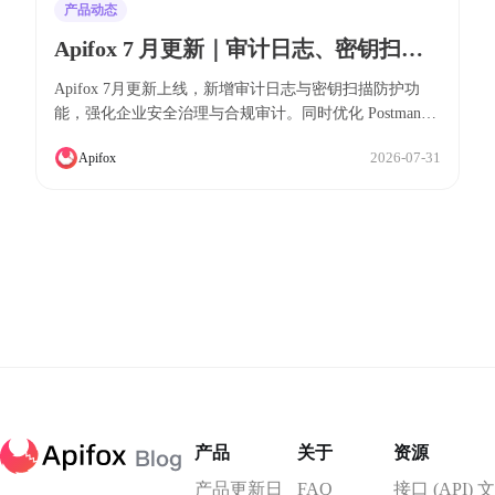
产品动态
Apifox 7 月更新｜审计日志、密钥扫描
防护、Postman/OpenAPI/Swagger 导入
Apifox 7月更新上线，新增审计日志与密钥扫描防护功
体验优化
能，强化企业安全治理与合规审计。同时优化 Postman、
OpenAPI/Swagger 导入体验，更完整保留变量、请求及鉴
2026-07-31
Apifox
权配置，并提供更明确的导入失败排查指引。此外，还改
进了测试场景列表显示、环境保存、文档导出等多项用户
体验，助力团队提升研发效率。
产品
关于
资源
产品更新日
FAQ
接口 (API) 文