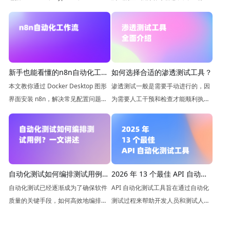
TestCafe、Apifox、LambdaTest、
松上手并快速掌握这项技能。
Playwright、Puppeteer、
WebdriverIO、Katalon Studio、
Screenster、Squish、Ranorex
Studio
如何选择合适的渗透测试工具？
新手也能看懂的n8n自动化工作
流安装下载教程（Docker版）
渗透测试一般是需要手动进行的，因
本文教你通过 Docker Desktop 图形
为需要人工干预和检查才能顺利执
界面安装 n8n，解决常见配置问题，
行。然而，测试人员也是可以使用工
实现一次设置、长期使用，无需反复
具来简化日常任务并加快流程，一起
操作，轻松搭建自动化工作流。
来看看该怎么实现吧。
2026 年 13 个最佳 API 自动化
自动化测试如何编排测试用例？
测试工具
一文讲述
API 自动化测试工具旨在通过自动化
自动化测试已经逐渐成为了确保软件
测试过程来帮助开发人员和测试人员
质量的关键手段，如何高效地编排测
验证 API 的功能、性能和可靠性。在
试用例却是许多团队面临的难题，本
本文中，我们将介绍市场上流行的自
文来聊聊如何使用 Apifox 这款工具来