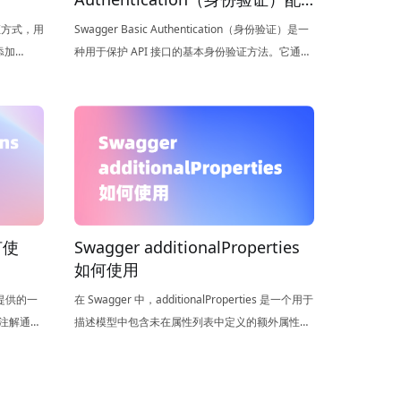
置
验证方式，用
Swagger Basic Authentication（身份验证）是一
添加
种用于保护 API 接口的基本身份验证方法。它通过
并限制只有
在每个请求中包含基本认证头部，即包含 Base64
的资源。
编码的用户名和密码，来验证用户的身份。
如何使
Swagger additionalProperties
如何使用
框架提供的一
在 Swagger 中，additionalProperties 是一个用于
些注解通过
描述模型中包含未在属性列表中定义的额外属性的
能够解析并
选项。它允许接受任意的一个或多个键值对。它的
作用是为了在模型定义中包含未知或动态属性。