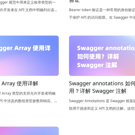
Swagger 规范中用来定义枚举类型的一
许开发者在 API 文档中明确列出该接
Bearer token 验证是一种常用的身份
回值或请求体中可接受的枚举值。
于保护 API 的访问权限。在 Swagger 中
Bearer token 可以增加 API 安全性，
具有有效访问令牌的用户才能访问受保护
Swagger annotations 
r Array 使用详解
用？详解 Swagger 注解
中对 Array 类型的支持允许开发者明确
Swagger Annotations 是 Swagger 
API 中涉及的数组类型参数和响应。通
组用于描述和定义 API 文档的注解。这
素的类型、约束和格式，开发者可以
标识代码中的相关部分，让 Swagger 
PI 的使用方式和预期输出。
生成 API 文档。