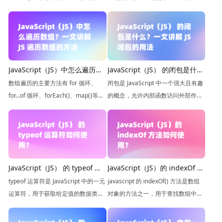
会写一些小的 JS 脚本来单独运行，而
Object.keys()、Object.values() 和
不是依赖笨重的框架，那么怎么运行
Object.entries() 方法，我们可以轻松
JS 文件呢？本文将详细介绍如何在
地遍历对象的属性和值。
VSCode 中运行 JavaScript 文件。
JavaScript（JS）中怎么遍历数
JavaScript（JS） 的闭包是什
组？一文讲解 JS 遍历数组的方
么？一文讲解 JS 闭包的用法
数组遍历的主要方法有 for 循环、
闭包是 JavaScript 中一个强大且有趣
法
for...of 循环、forEach()、map()等，
的概念，允许内部函数访问外部作用
for循环通过索引遍历，forEach() 和
域中的变量和数据。通过创建闭包，
map() 通过元素值遍历
你可以实现私有性、封装性以及更高
级的编程技巧。
JavaScript（JS） 的 typeof 运
JavaScript（JS）的 indexOf 方
算符如何使用？一文讲解
法如何使用？一文讲解 indexOf
typeof 运算符是 JavaScript 中的一元
javascript 的 indexOf() 方法是数组
typeof 的用法
的用法
运算符，用于获取给定值的数据类
对象的方法之一，用于查找数组中某
型，它返回一个表示数据类型的字符
个元素的位置。
串。