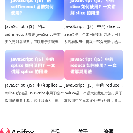
JavaScript（JS） 的
JavaScript（JS） 中的 slice 如
setTimeout 函数如何使用？一
何使用？一文讲解 slice 的用法
setTimeout 函数是 JavaScript 中重
slice() 是一个常用的数组方法，用于
文讲解setTimeout 函数的用法
要的定时器函数，可以用于实现延迟
从现有数组中提取一部分元素，然后
执行代码的功能，适用于定时任务、
返回一个新的数组。它不仅能够帮助
动画效果等场景。
你轻松地处理数组的子集，还能保持
原始数组的不变。
JavaScript（JS）中的 splice 如
JavaScript（JS）中的 reduce
何使用？一文讲解 splice 的用
如何使用？一文讲解其用法
splice()方法是 JavaScript 中用于操作
reduce是一个强大的数组方法，用于
法
数组的重要工具，它可以插入、删除
将数组中的元素逐个进行处理，并将
和替换数组中的元素。
它们合并为一个值。它可以用于各种
场景，从计算总和到转换数据都非常
有用。
产品
关于
资源