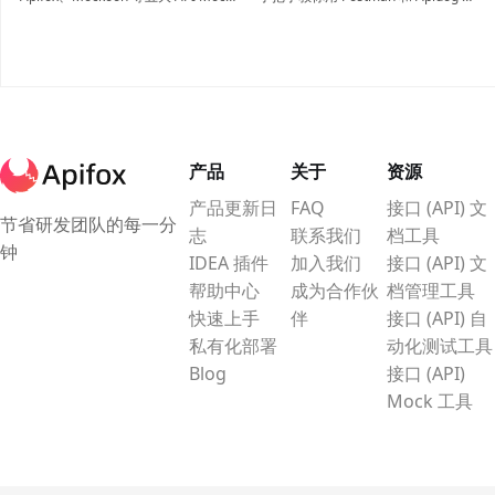
Postman
工具，从自动化程度到托管模式全方
建 Mock 服务。深度对比两款工具的
位解析。助你快速搭建高仿真接口环
优劣，带你领略 Apidog 智能 Mock
境，实现前后端并行开发，提升协作
的极速体验，让前端开发不再等待！
效率。
产品
关于
资源
产品更新日
FAQ
接口 (API) 文
节省研发团队的每一分
志
联系我们
档工具
钟
IDEA 插件
加入我们
接口 (API) 文
帮助中心
成为合作伙
档管理工具
快速上手
伴
接口 (API) 自
私有化部署
动化测试工具
Blog
接口 (API)
Mock 工具