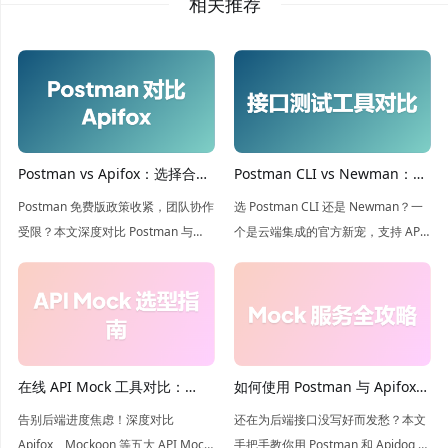
相关推荐
Postman vs Apifox：选择合适
Postman CLI vs Newman：你
的 API 开发工具
应该使用哪款命令行运行器？
Postman 免费版政策收紧，团队协作
选 Postman CLI 还是 Newman？一
受限？本文深度对比 Postman 与
个是云端集成的官方新宠，支持 API
Apifox，解析两者在 API 设计、测试
治理；一个是开源离线的经典利器。
及 Mock 上的差异。看 Apifox 如何凭
本文深度解析两者在 CI/CD 中的差
借强大的团队协作与无限制测试成为
异，帮你根据团队需求锁定最佳自动
更优选！
化测试方案！
在线 API Mock 工具对比：
如何使用 Postman 与 Apifox
Apifox、Mockoon、
创建 mock 服务端？
告别后端进度焦虑！深度对比
还在为后端接口没写好而发愁？本文
WireMock、Beeceptor 和
Apifox、Mockoon 等五大 API Mock
手把手教你用 Postman 和 Apidog 搭