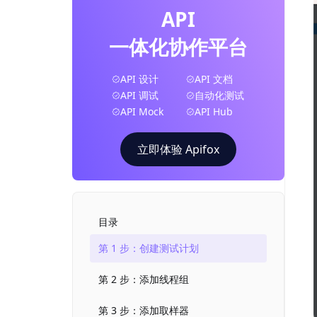
API
一体化协作平台
API 设计
API 文档
API 调试
自动化测试
API Mock
API Hub
立即体验 Apifox
目录
第 1 步：创建测试计划
第 2 步：添加线程组
第 3 步：添加取样器