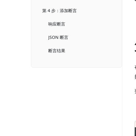
第 4 步：添加断言
响应断言
JSON 断言
断言结果
第 5 步：添加监听器
第 6 步：运行测试计划，查看报告
试试比 JMeter 更好用的 API 工具：Apifox
创建接口
调用接口
添加断言