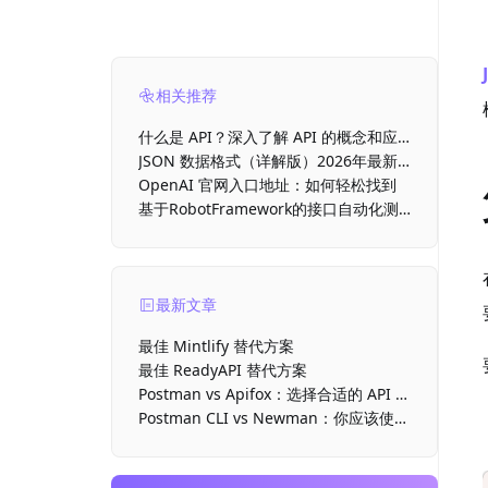
相关推荐
什么是 API？深入了解 API 的概念和应
用
JSON 数据格式（详解版）2026年最新
介绍
OpenAI 官网入口地址：如何轻松找到
基于RobotFramework的接口自动化测
试
最新文章
最佳 Mintlify 替代方案
最佳 ReadyAPI 替代方案
Postman vs Apifox：选择合适的 API 开
发工具
Postman CLI vs Newman：你应该使用
哪款命令行运行器？