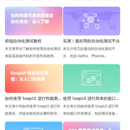
试，以防止错误进入线上环境，提高
了解 Web 自动化测试的流程和步
开发团队的自我要求，优化用户体
骤。
验，提升整体产品品质。然而，人力
和精力在测试方面总是有限的，因此
自动化测试应运而生，旨在通过机器
前端自动化测试教程
实测！最好用的自动化测试平台
执行测试任务来提高效率。
本文将带你了解如何使用自动化测试
本文介绍几款最佳的自动化测试平
来提高前端代码的可靠性和效率。
台，包括 Apifox、Phoenix
Framework、LuckyFrameWeb、
Automagica 测试平台
如何使用 SoapUI 进行性能测
使用 SoapUI 进行简单的接口并
试？
发测试
本文将介绍如何使用 SoapUI 进行性
本文将介绍如何使用 SoapUI 进行简
能测试，并提供相关的步骤和指导。
单的接口并发测试，包括测试准备、
测试步骤等。