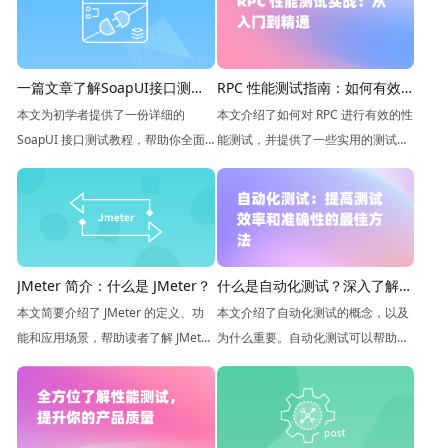
一篇文章了解SoapUI接口测试
RPC 性能测试指南：如何有效
的全部流程
地进行测试
本文为初学者提供了一份详细的
本文介绍了如何对 RPC 进行有效的性
SoapUI 接口测试教程，帮助你全面
能测试，并提供了一些实用的测试方
掌握 SoapUI 接口测试的技能，提高
法和工具。
测试效率。
JMeter 简介：什么是 JMeter？
什么是自动化测试？深入了解其
作用
本文简要介绍了 JMeter 的定义、功
本文介绍了自动化测试的概念，以及
能和应用场景，帮助读者了解 JMeter
为什么重要。自动化测试可以帮助你
并为其使用做好准备。
节省时间和金钱，并提高你的软件质
量。