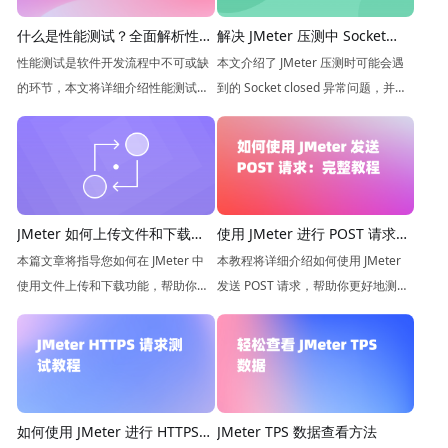
解决 JMeter 压测中 Socket
什么是性能测试？全面解析性能
closed 异常问题
测试的概念和意义
本文介绍了 JMeter 压测时可能会遇
性能测试是软件开发流程中不可或缺
到的 Socket closed 异常问题，并提
的环节，本文将详细介绍性能测试的
供了相应的解决方案。
概念、目的、方法等重要内容。
JMeter 如何上传文件和下载文
使用 JMeter 进行 POST 请求测
件
试的步骤
本篇文章将指导您如何在 JMeter 中
本教程将详细介绍如何使用 JMeter
使用文件上传和下载功能，帮助你更
发送 POST 请求，帮助你更好地测试
好地掌握 JMeter 的使用。
你的应用程序。
如何使用 JMeter 进行 HTTPS
JMeter TPS 数据查看方法