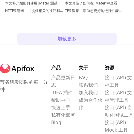
请求测试？
本文将介绍如何使用 JMeter 测试
本文介绍了如何在 JMeter 中查看
HTTPS 请求，并提供相关的技巧和注
TPS 数据，帮助您更好地进行性能测
意事项。
试。
加载更多
产品
关于
资源
产品更新日
FAQ
接口 (API) 文
节省研发团队的每一分
志
联系我们
档工具
钟
IDEA 插件
加入我们
接口 (API) 文
帮助中心
成为合作伙
档管理工具
快速上手
伴
接口 (API) 自
私有化部署
动化测试工具
Blog
接口 (API)
Mock 工具