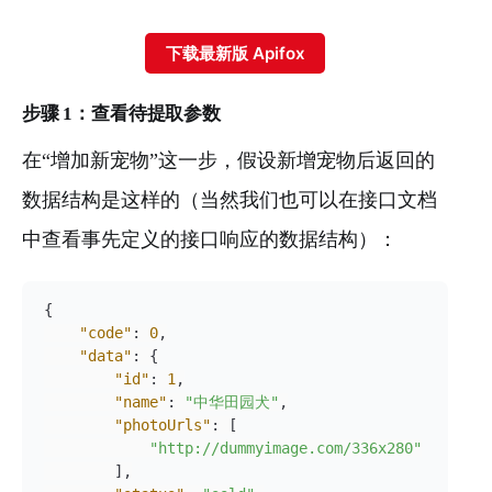
下载最新版 Apifox
步骤 1：查看待提取参数
在“增加新宠物”这一步，假设新增宠物后返回的
数据结构是这样的（当然我们也可以在接口文档
中查看事先定义的接口响应的数据结构）：
{
"code"
:
0
,
"data"
:
{
"id"
:
1
,
"name"
:
"中华田园犬"
,
"photoUrls"
:
[
"http://dummyimage.com/336x280"
]
,