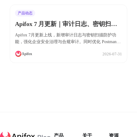
产品动态
Apifox 7 月更新｜审计日志、密钥扫描
防护、Postman/OpenAPI/Swagger 导入
Apifox 7月更新上线，新增审计日志与密钥扫描防护功
体验优化
能，强化企业安全治理与合规审计。同时优化 Postman、
OpenAPI/Swagger 导入体验，更完整保留变量、请求及鉴
2026-07-31
Apifox
权配置，并提供更明确的导入失败排查指引。此外，还改
进了测试场景列表显示、环境保存、文档导出等多项用户
体验，助力团队提升研发效率。
产品
关于
资源