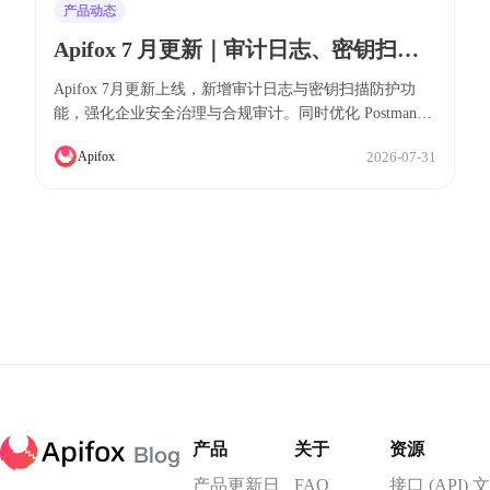
产品动态
Apifox 7 月更新｜审计日志、密钥扫描
防护、Postman/OpenAPI/Swagger 导入
Apifox 7月更新上线，新增审计日志与密钥扫描防护功
体验优化
能，强化企业安全治理与合规审计。同时优化 Postman、
OpenAPI/Swagger 导入体验，更完整保留变量、请求及鉴
2026-07-31
Apifox
权配置，并提供更明确的导入失败排查指引。此外，还改
进了测试场景列表显示、环境保存、文档导出等多项用户
体验，助力团队提升研发效率。
产品
关于
资源
产品更新日
FAQ
接口 (API) 文