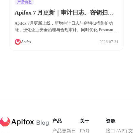
产品动态
Apifox 7 月更新｜审计日志、密钥扫描
防护、Postman/OpenAPI/Swagger 导入
Apifox 7月更新上线，新增审计日志与密钥扫描防护功
体验优化
能，强化企业安全治理与合规审计。同时优化 Postman、
OpenAPI/Swagger 导入体验，更完整保留变量、请求及鉴
2026-07-31
Apifox
权配置，并提供更明确的导入失败排查指引。此外，还改
进了测试场景列表显示、环境保存、文档导出等多项用户
体验，助力团队提升研发效率。
产品
关于
资源
产品更新日
FAQ
接口 (API) 文