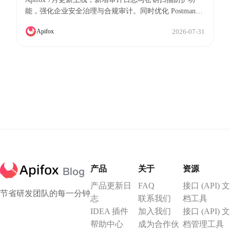
体验优化
能，强化企业安全治理与合规审计。同时优化 Postman、
OpenAPI/Swagger 导入体验，更完整保留变量、请求及鉴
2026-07-31
Apifox
权配置，并提供更明确的导入失败排查指引。此外，还改
进了测试场景列表显示、环境保存、文档导出等多项用户
体验，助力团队提升研发效率。
产品
关于
资源
产品更新日
FAQ
接口 (API) 文
节省研发团队的每一分钟
志
联系我们
档工具
IDEA 插件
加入我们
接口 (API) 文
帮助中心
成为合作伙
档管理工具