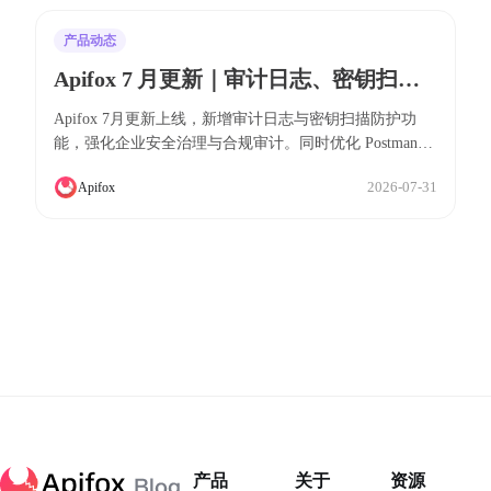
产品动态
Apifox 7 月更新｜审计日志、密钥扫描
防护、Postman/OpenAPI/Swagger 导入
Apifox 7月更新上线，新增审计日志与密钥扫描防护功
体验优化
能，强化企业安全治理与合规审计。同时优化 Postman、
OpenAPI/Swagger 导入体验，更完整保留变量、请求及鉴
2026-07-31
Apifox
权配置，并提供更明确的导入失败排查指引。此外，还改
进了测试场景列表显示、环境保存、文档导出等多项用户
体验，助力团队提升研发效率。
产品
关于
资源