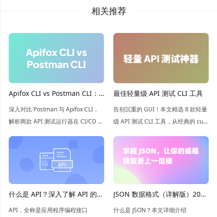
相关推荐
最佳轻量级 API 测试 CLI 工具
Apifox CLI vs Postman CLI：
更优的 CI 测试运行器
告别沉重的 GUI！本文精选 8 款轻量
深入对比 Postman 与 Apifox CLI，
级 API 测试 CLI 工具，从经典的 curl
解析两款 API 测试运行器在 CI/CD 中
到高性能的 xh 和 Hurl。无论是一次
的核心差异。从安装鉴权到可视化编
性调试还是 CI 自动化，这些工具都
排，带你选出最适合团队的自动化利
能让你的接口测试快如闪电。
器，让 API 测试在流水线中高效运
行。
什么是 API？深入了解 API 的概
JSON 数据格式（详解版）2026
念和应用
年最新介绍
API，全称是应用程序编程接口
什么是 JSON？本文详细介绍