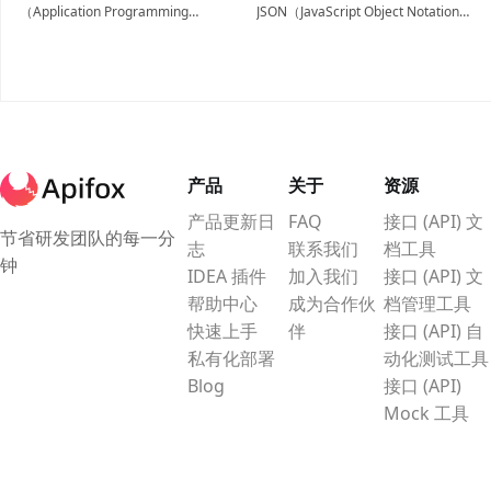
（Application Programming
JSON（JavaScript Object Notation）
Interface），是软件组件之间信息交
数据结构以及优缺点，如果您想全面
互的桥梁，简单来说API就是让不同
了解 JSON ，本文将是您的不二之
的软件系统能够相互“对话”的工具。
选。
产品
关于
资源
产品更新日
FAQ
接口 (API) 文
节省研发团队的每一分
志
联系我们
档工具
钟
IDEA 插件
加入我们
接口 (API) 文
帮助中心
成为合作伙
档管理工具
快速上手
伴
接口 (API) 自
私有化部署
动化测试工具
Blog
接口 (API)
Mock 工具