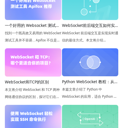
一个好用的 Websocket 测试工
WebSocket前后端交互如何实
具 Apifox 推荐
现
找到一个既高效又易用的 WebSocket
WebSocket 前后端交互是实现实时通
测试工具并不容易，Apifox 不仅是一
信的最佳方式。本文将介绍
个功能全面的 API 开发协作平台，也
WebSocket 技术的概念和实现方法，
是一个非常出色的 WebSocket 测试
帮助你更好地理解和使用 WebSocket
工具。
技术。
Python WebSocket 教程：从零
WebSocket和TCP的区别
开始
本篇文章介绍了 Python 中
本文将介绍 WebSocket 和 TCP 两种
WebSocket 的应用，适合 Python 初
网络通信协议的区别，探讨它们在实
学者和想要了解 WebSocket 的开发
际应用中的差异。
者阅读。