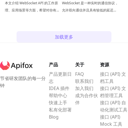
详细解析
道的一切
本文介绍 WebSocket API 的工作原
WebSocket 是一种实时的通信协议，
理、应用场景等方面，希望对你有所
允许双向通信并且具有较低的延迟。
帮助。
在本文中，我们将介绍 WebSocket
的工作原理和使用方法。
加载更多
产品
关于
资源
产品更新日
FAQ
接口 (API) 文
节省研发团队的每一分
志
联系我们
档工具
钟
IDEA 插件
加入我们
接口 (API) 文
帮助中心
成为合作伙
档管理工具
快速上手
伴
接口 (API) 自
私有化部署
动化测试工具
Blog
接口 (API)
Mock 工具