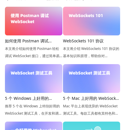
更加容易。它可以帮助你快速测试和
King、Postman、Socket.IO Test
验证 WebSocket 服务，提高测试效
Client、Insomnia、Wireshark、
率。
Fiddler和WebSocket Tester
如何使用 Postman 调试
WebSockets 101 协议
WebSocket 接口
本文将介绍如何使用 Postman 轻松
本文将介绍 WebSockets 101 协议的
调试 WebSocket 接口，通过简单易
基本知识和原理，帮助你对
用的方法让您快速理解并调试
WebSockets 协议有一个全面的了
WebSocket 接口。
解，并能够更好地应用于各种 Web
应用程序中。
5 个 Windows 上好用的
5 个 Mac 上好用的 WebSocket
WebSocket 测试工具推荐
测试工具推荐
推荐 5 个在 Windows 上特别好用的
Mac 平台上表现优异的 WebSocket
WebSocket 测试工具，在开发和调试
测试工具。每款工具都有其特色和适
WebSocket 应用时，一个好用的测试
用场景，开发者可以根据具体需求选
工具简直能让我们事半功倍。
择合适的工具。