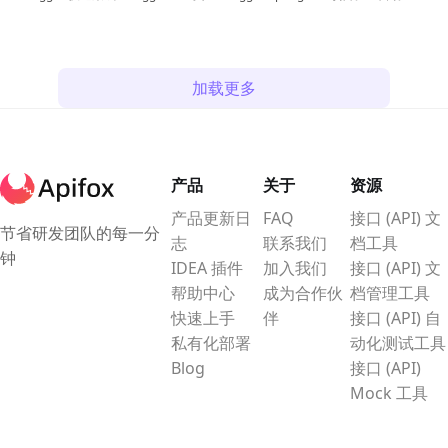
档，并讲解其常用功能及配置方法，
成使用 Spring 框架实现的 JSON API
让你轻松管理 API 文档，提高开发效
的规范。同时，它提供与 API 交互的
率。
Swagger UI 集成的库。
加载更多
产品
关于
资源
产品更新日
FAQ
接口 (API) 文
节省研发团队的每一分
志
联系我们
档工具
钟
IDEA 插件
加入我们
接口 (API) 文
帮助中心
成为合作伙
档管理工具
快速上手
伴
接口 (API) 自
私有化部署
动化测试工具
Blog
接口 (API)
Mock 工具