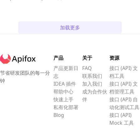
这个在线地址页面，你可以将其克隆
到 Apifox 中，方便管理和调试接口。
在这个指南中，我们将详细介绍如何
加载更多
获取 API Key、在线调试 Replicate
API、以及如何将项目克隆到 Apifox
中以便更高效地使用这些功能。
产品
关于
资源
产品更新日
FAQ
接口 (API) 文
节省研发团队的每一分
志
联系我们
档工具
钟
IDEA 插件
加入我们
接口 (API) 文
帮助中心
成为合作伙
档管理工具
快速上手
伴
接口 (API) 自
私有化部署
动化测试工具
Blog
接口 (API)
Mock 工具