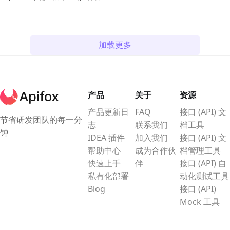
轻量级、高效、可扩展的数据交换格
式。它的编译器（protoc）用于
将.proto 文件编译成不同编程语言的
加载更多
源代码，以便在各种平台上使用。以
下是在 Windows 上安装 Protocol
Buffers 编译器的步骤。
产品
关于
资源
产品更新日
FAQ
接口 (API) 文
节省研发团队的每一分
志
联系我们
档工具
钟
IDEA 插件
加入我们
接口 (API) 文
帮助中心
成为合作伙
档管理工具
快速上手
伴
接口 (API) 自
私有化部署
动化测试工具
Blog
接口 (API)
Mock 工具