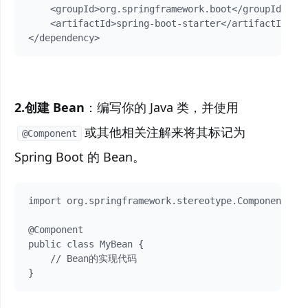
    <groupId>org.springframework.boot</groupId>

    <artifactId>spring-boot-starter</artifactId>

</dependency>
2.创建 Bean
：编写你的 Java 类，并使用
或其他相关注解来将其标记为
@Component
Spring Boot 的 Bean。
import org.springframework.stereotype.Component;

@Component

public class MyBean {

    // Bean的实现代码

}