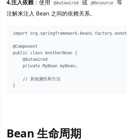
4.注入依赖
：使用
或
等
@Autowired
@Resource
注解来注入 Bean 之间的依赖关系。
import org.springframework.beans.factory.annotation
@Component

public class AnotherBean {

    @Autowired

    private MyBean myBean;

    // 其他属性和方法

}
Bean 生命周期