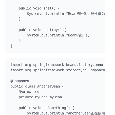
    public void init() {

        System.out.println("Bean初始化，属性值为: " + 
    }

    public void destroy() {

        System.out.println("Bean销毁");

    }

}
import org.springframework.beans.factory.annotation
import org.springframework.stereotype.Component;

@Component

public class AnotherBean {

    @Autowired

    private MyBean myBean;

    public void doSomething() {

        System.out.println("AnotherBean正在使用MyBe