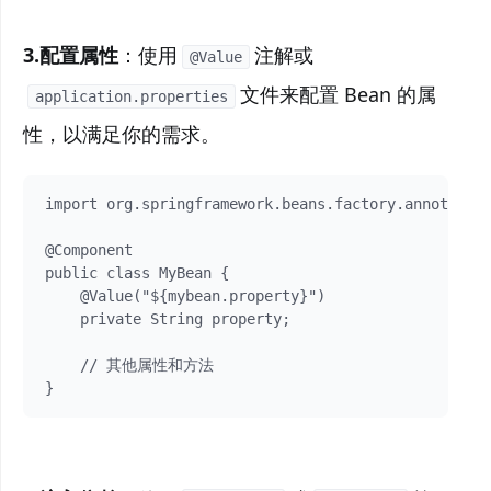
3.配置属性
：使用
注解或
@Value
文件来配置 Bean 的属
application.properties
性，以满足你的需求。
import org.springframework.beans.factory.annotation
@Component

public class MyBean {

    @Value("${mybean.property}")

    private String property;

    // 其他属性和方法

}