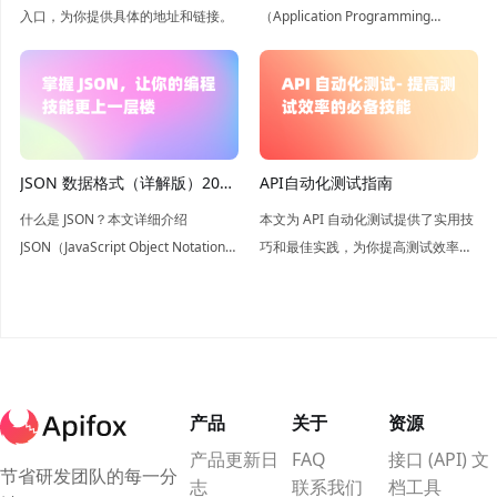
入口，为你提供具体的地址和链接。
（Application Programming
Interface），是软件组件之间信息交
互的桥梁，简单来说API就是让不同
的软件系统能够相互“对话”的工具。
JSON 数据格式（详解版）2026
API自动化测试指南
年最新介绍
什么是 JSON？本文详细介绍
本文为 API 自动化测试提供了实用技
JSON（JavaScript Object Notation）
巧和最佳实践，为你提高测试效率提
数据结构以及优缺点，如果您想全面
供指导。
了解 JSON ，本文将是您的不二之
选。
产品
关于
资源
产品更新日
FAQ
接口 (API) 文
节省研发团队的每一分
志
联系我们
档工具