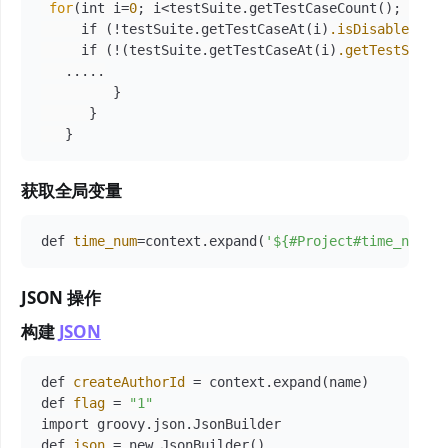
for
(int i=
0
; i<testSuite.getTestCaseCount(); 
i
++) 
     if (!testSuite.getTestCaseAt(i)
.isDisabled
()) 
     if (!(testSuite.getTestCaseAt(i)
.getTestStepB
   .....

         }

      }

获取全局变量
def 
time_num
=context.expand(
'${#Project#time_num}'
JSON 操作
构建
JSON
def 
createAuthorId
 = context.expand(name)

def 
flag
 = 
"1"
import groovy.json.JsonBuilder

def 
json
 = new JsonBuilder()
