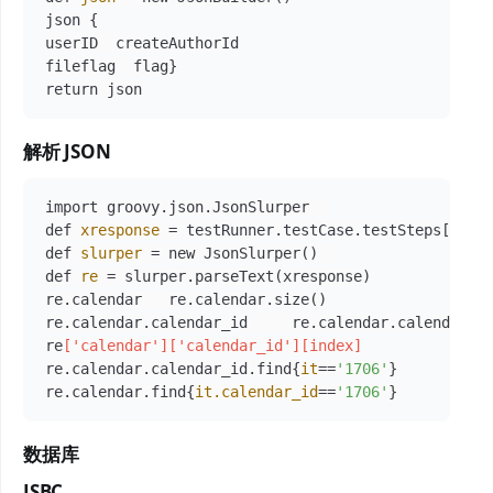
json {

userID  createAuthorId

fileflag  flag}

解析 JSON
import groovy.json.JsonSlurper  

def 
xresponse
 = testRunner.testCase.testSteps[
"get
def 
slurper
 = new JsonSlurper()  

def 
re
 = slurper.parseText(xresponse)

re.calendar   re.calendar.size()

re.calendar.calendar_id     re.calendar.calendar_i
re
['calendar']
['calendar_id']
[index]
re.calendar.calendar_id.find{
it
==
'1706'
}

re.calendar.find{
it.calendar_id
==
'1706'
数据库
JSBC