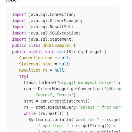
import
import
import
import
import
public
class
JDBCExample1
public
static
void
main
(String[] args)
 {

Connection
con
=
null
;

Statement
stmt
=
null
;

ResultSet
rs
=
null
;

try
{

     Class.forName(
"org.gjt.mm.mysql.Driver"
);

     con = DriverManager.getConnection(
"jdbc:mysql
"words"
, 
"words"
);

     stmt = con.createStatement();

     rs = stmt.executeQuery(
"select * from word"
);

while
 (rs.next()) {

       System.out.println(
"word id: "
 + rs.getLong
" spelling: "
 + rs.getString(
2
) +
