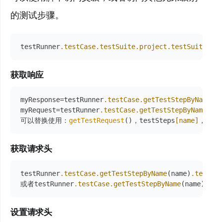
的测试步骤。
testRunner
.testCase
.testSuite
.project
.testSuites
[n
获取响应
myResponse=testRunner
.testCase
.getTestStepByName
(n
myRequest=testRunner
.testCase
.getTestStepByName
(na
可以替换使用：
getTestRequest
()，testSteps
[name]
，
getR
获取请求头
testRunner
.testCase
.getTestStepByName
(name)
.testRe
或者testRunner
.testCase
.getTestStepByName
(name)
.tes
设置请求头