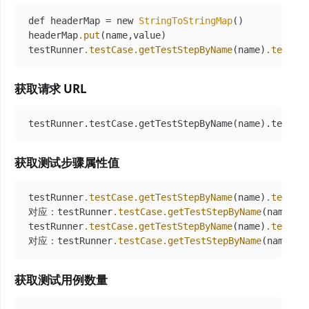
def headerMap = new 
StringToStringMap
()

headerMap
.put
(name,value)           

testRunner
.testCase
.getTestStepByName
(name)
.testRe
获取请求 URL
testRunner.testCase.getTestStepByName(name).testRe
获取测试步骤属性值
testRunner
.testCase
.getTestStepByName
(name)
.testRe
对应：testRunner
.testCase
.getTestStepByName
(name)
.t
testRunner
.testCase
.getTestStepByName
(name)
.testRe
对应：testRunner
.testCase
.getTestStepByName
(name)
.t
获取测试用例数量