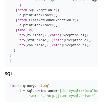
" part of speech: "
 + rs.getString(
3
));

     }

   }
catch
(SQLException e){

     e.printStackTrace();

   }
catch
(ClassNotFoundException e){

     e.printStackTrace();

   }
finally
{

try
{rs.close();}
catch
(Exception e){}

try
{stmt.close();}
catch
(Exception e){}

try
{con.close();}
catch
(Exception e){}

  }

}

SQL
import
 groovy.sql.
Sql
sql
=
 Sql.newInstance(
"jdbc:mysql://localhost:3
"words"
, 
"org.gjt.mm.mysql.Driver"