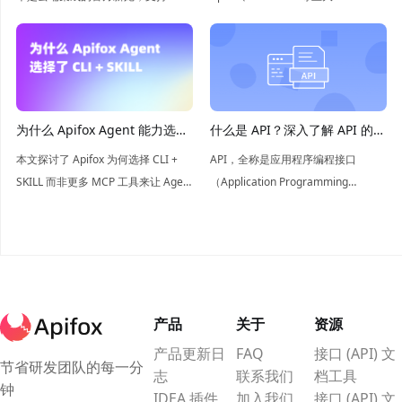
Postman
治理；一个是开源离线的经典利器。
工具，从自动化程度到托管模式全方
本文深度解析两者在 CI/CD 中的差
位解析。助你快速搭建高仿真接口环
异，帮你根据团队需求锁定最佳自动
境，实现前后端并行开发，提升协作
化测试方案！
效率。
为什么 Apifox Agent 能力选择
什么是 API？深入了解 API 的概
了 CLI + SKILL，而不是更多
念和应用
本文探讨了 Apifox 为何选择 CLI +
API，全称是应用程序编程接口
MCP 工具
SKILL 而非更多 MCP 工具来让 Agent
（Application Programming
稳定地使用其复杂工程能力。核心观
Interface），是软件组件之间信息交
点是，对于复杂产品，难点不在于提
互的桥梁，简单来说API就是让不同
供更多原子工具，而在于将能力组织
的软件系统能够相互“对话”的工具。
成稳定的工程路径。CLI 将原子能力
收敛为清晰、可检查和可恢复的工程
动作，而 SKILL 则为 Agent 提供何
产品
关于
资源
时、为何这样做的判断规则，从而在
产品更新日
FAQ
接口 (API) 文
确定性执行层上构建更可靠的 Agent
节省研发团队的每一分
志
联系我们
档工具
工作流。
钟
IDEA 插件
加入我们
接口 (API) 文