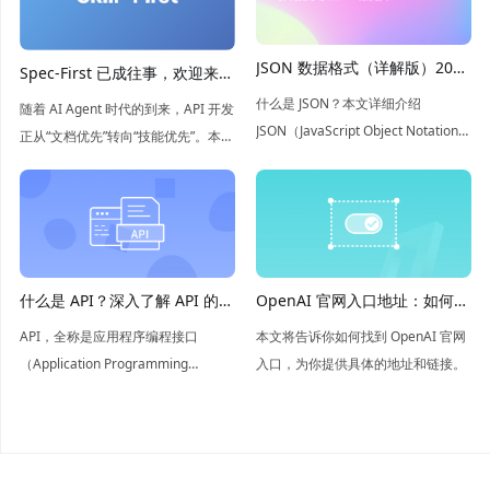
JSON 数据格式（详解版）2026
Spec-First 已成往事，欢迎来到
年最新介绍
Skill-First 时代
什么是 JSON？本文详细介绍
随着 AI Agent 时代的到来，API 开发
JSON（JavaScript Object Notation）
正从“文档优先”转向“技能优先”。本文
数据结构以及优缺点，如果您想全面
探讨了如何将 API 规范、测试和场景
了解 JSON ，本文将是您的不二之
封装为 Agent 可执行、可验证的技
选。
能，开启 Agent 辅助开发的新范式。
什么是 API？深入了解 API 的概
OpenAI 官网入口地址：如何轻
念和应用
松找到
API，全称是应用程序编程接口
本文将告诉你如何找到 OpenAI 官网
（Application Programming
入口，为你提供具体的地址和链接。
Interface），是软件组件之间信息交
互的桥梁，简单来说API就是让不同
的软件系统能够相互“对话”的工具。