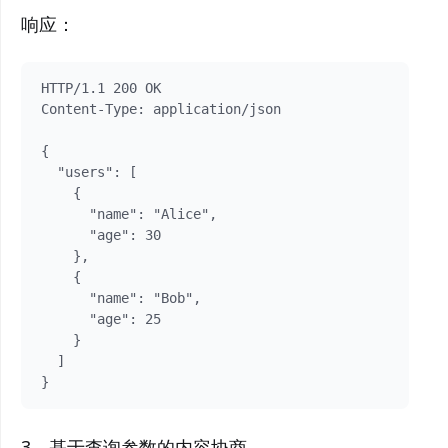
响应：
HTTP/1.1 200 OK

Content-Type: application/json

{

  "users": [

    {

      "name": "Alice",

      "age": 30

    },

    {

      "name": "Bob",

      "age": 25

    }

  ]

3、基于查询参数的内容协商