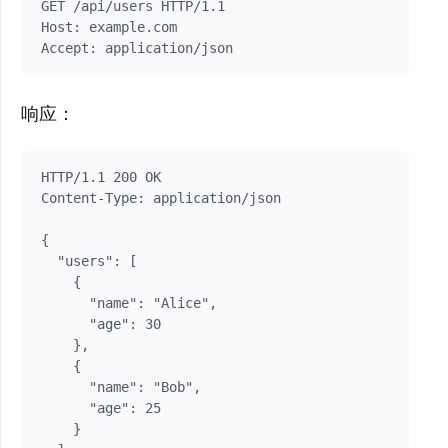
GET /api/users HTTP/1.1

Host: example.com

响应：
HTTP/1.1 200 OK

Content-Type: application/json

{

  "users": [

    {

      "name": "Alice",

      "age": 30

    },

    {

      "name": "Bob",

      "age": 25

    }
