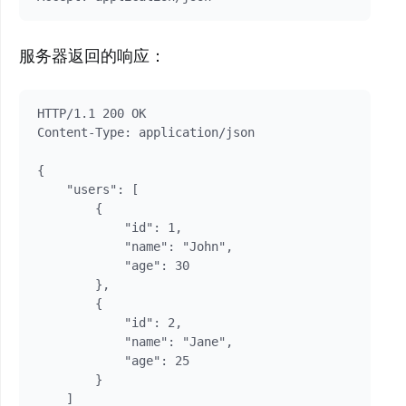
服务器返回的响应：
HTTP/1.1 200 OK

Content-Type: application/json

{

    "users": [

        {

            "id": 1,

            "name": "John",

            "age": 30

        },

        {

            "id": 2,

            "name": "Jane",

            "age": 25

        }

    ]
