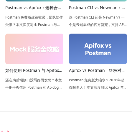
Postman vs Apifox：选择合适
Postman CLI vs Newman：你
的 API 开发工具
应该使用哪款命令行运行器？
Postman 免费版政策收紧，团队协作
选 Postman CLI 还是 Newman？一
受限？本文深度对比 Postman 与
个是云端集成的官方新宠，支持 API
Apifox，解析两者在 API 设计、测试
治理；一个是开源离线的经典利器。
及 Mock 上的差异。看 Apifox 如何凭
本文深度解析两者在 CI/CD 中的差
借强大的团队协作与无限制测试成为
异，帮你根据团队需求锁定最佳自动
更优选！
化测试方案！
如何使用 Postman 与 Apifox
Apifox vs Postman：终极对比
创建 mock 服务端？
指南
还在为后端接口没写好而发愁？本文
Postman 免费版大缩水？2026年起
手把手教你用 Postman 和 Apidog 搭
仅限单人！本文深度对比 Apifox 与
建 Mock 服务。深度对比两款工具的
Postman 的功能与定价，揭秘为何
优劣，带你领略 Apidog 智能 Mock
Apifox 是团队协作的更优选，助你零
的极速体验，让前端开发不再等待！
成本实现 API 全生命周期管理。