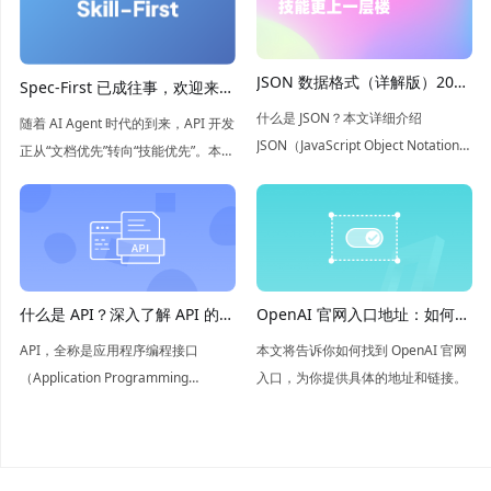
JSON 数据格式（详解版）2026
Spec-First 已成往事，欢迎来到
年最新介绍
Skill-First 时代
什么是 JSON？本文详细介绍
随着 AI Agent 时代的到来，API 开发
JSON（JavaScript Object Notation）
正从“文档优先”转向“技能优先”。本文
数据结构以及优缺点，如果您想全面
探讨了如何将 API 规范、测试和场景
了解 JSON ，本文将是您的不二之
封装为 Agent 可执行、可验证的技
选。
能，开启 Agent 辅助开发的新范式。
什么是 API？深入了解 API 的概
OpenAI 官网入口地址：如何轻
念和应用
松找到
API，全称是应用程序编程接口
本文将告诉你如何找到 OpenAI 官网
（Application Programming
入口，为你提供具体的地址和链接。
Interface），是软件组件之间信息交
互的桥梁，简单来说API就是让不同
的软件系统能够相互“对话”的工具。