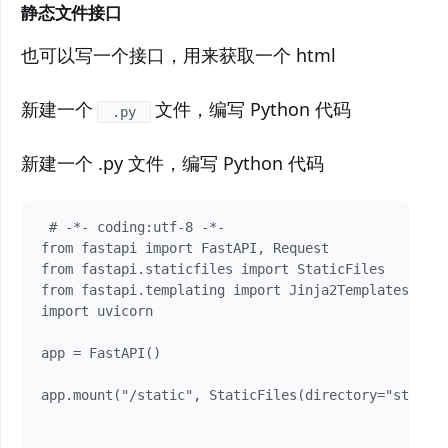
静态文件接口
也可以写一个接口，用来获取一个 html
新建一个
文件，编写 Python 代码
.py
新建一个 .py 文件，编写 Python 代码
 # -*- coding:utf-8 -*-

from fastapi import FastAPI, Request

from fastapi.staticfiles import StaticFiles

from fastapi.templating import Jinja2Templates

import uvicorn

app = FastAPI()

app.mount("/static", StaticFiles(directory="st