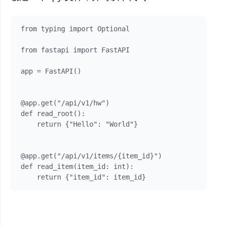
from typing import Optional

from fastapi import FastAPI

app = FastAPI()

@app.get("/api/v1/hw")

def read_root():

    return {"Hello": "World"}

@app.get("/api/v1/items/{item_id}")

def read_item(item_id: int):
