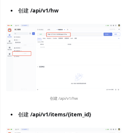
创建
/api/v1/hw
创建 /api/v1/hw
创建
/api/v1/items/{item_id}