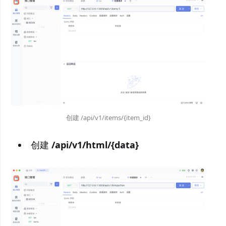
创建 /api/v1/items/{item_id}
创建
/api/v1/html/{data}