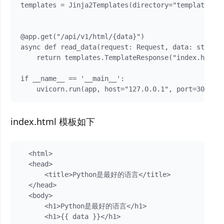
templates = Jinja2Templates(directory="templates"
@app.get("/api/v1/html/{data}")

async def read_data(request: Request, data: str):

    return templates.TemplateResponse("index.html",
if __name__ == '__main__':

index.html 模板如下
  <html>

  <head>

      <title>Python是最好的语言</title>

  </head>

  <body>

      <h1>Python是最好的语言</h1>

      <h1>{{ data }}</h1>
