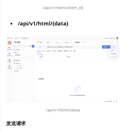
/api/v1/items/{item_id}
/api/v1/html/{data}
/api/v1/html/{data}
发送请求