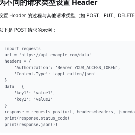
为不同的请求类型设置 Header
设置 Header 的过程与其他请求类型（如 POST、PUT、DELET
以下是 POST 请求的示例：
import requests

url = 'https://api.example.com/data'

headers = {

    'Authorization': 'Bearer YOUR_ACCESS_TOKEN',

    'Content-Type': 'application/json'

}

data = {

    'key1': 'value1',

    'key2': 'value2'

}

response = requests.post(url, headers=headers, json=dat
print(response.status_code)

print(response.json())