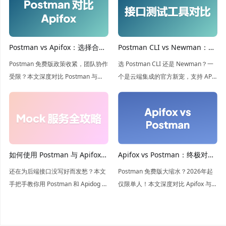
Postman vs Apifox：选择合适
Postman CLI vs Newman：你
的 API 开发工具
应该使用哪款命令行运行器？
Postman 免费版政策收紧，团队协作
选 Postman CLI 还是 Newman？一
受限？本文深度对比 Postman 与
个是云端集成的官方新宠，支持 API
Apifox，解析两者在 API 设计、测试
治理；一个是开源离线的经典利器。
及 Mock 上的差异。看 Apifox 如何凭
本文深度解析两者在 CI/CD 中的差
借强大的团队协作与无限制测试成为
异，帮你根据团队需求锁定最佳自动
更优选！
化测试方案！
如何使用 Postman 与 Apifox
Apifox vs Postman：终极对比
创建 mock 服务端？
指南
还在为后端接口没写好而发愁？本文
Postman 免费版大缩水？2026年起
手把手教你用 Postman 和 Apidog 搭
仅限单人！本文深度对比 Apifox 与
建 Mock 服务。深度对比两款工具的
Postman 的功能与定价，揭秘为何
优劣，带你领略 Apidog 智能 Mock
Apifox 是团队协作的更优选，助你零
的极速体验，让前端开发不再等待！
成本实现 API 全生命周期管理。