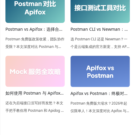
Postman vs Apifox：选择合适
Postman CLI vs Newman：你
的 API 开发工具
应该使用哪款命令行运行器？
Postman 免费版政策收紧，团队协作
选 Postman CLI 还是 Newman？一
受限？本文深度对比 Postman 与
个是云端集成的官方新宠，支持 API
Apifox，解析两者在 API 设计、测试
治理；一个是开源离线的经典利器。
及 Mock 上的差异。看 Apifox 如何凭
本文深度解析两者在 CI/CD 中的差
借强大的团队协作与无限制测试成为
异，帮你根据团队需求锁定最佳自动
更优选！
化测试方案！
如何使用 Postman 与 Apifox
Apifox vs Postman：终极对比
创建 mock 服务端？
指南
还在为后端接口没写好而发愁？本文
Postman 免费版大缩水？2026年起
手把手教你用 Postman 和 Apidog 搭
仅限单人！本文深度对比 Apifox 与
建 Mock 服务。深度对比两款工具的
Postman 的功能与定价，揭秘为何
优劣，带你领略 Apidog 智能 Mock
Apifox 是团队协作的更优选，助你零
的极速体验，让前端开发不再等待！
成本实现 API 全生命周期管理。