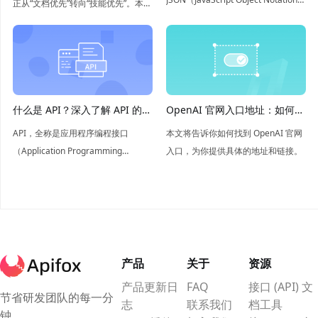
正从“文档优先”转向“技能优先”。本文
数据结构以及优缺点，如果您想全面
探讨了如何将 API 规范、测试和场景
了解 JSON ，本文将是您的不二之
封装为 Agent 可执行、可验证的技
选。
能，开启 Agent 辅助开发的新范式。
什么是 API？深入了解 API 的概
OpenAI 官网入口地址：如何轻
念和应用
松找到
API，全称是应用程序编程接口
本文将告诉你如何找到 OpenAI 官网
（Application Programming
入口，为你提供具体的地址和链接。
Interface），是软件组件之间信息交
互的桥梁，简单来说API就是让不同
的软件系统能够相互“对话”的工具。
产品
关于
资源
产品更新日
FAQ
接口 (API) 文
节省研发团队的每一分
志
联系我们
档工具
钟