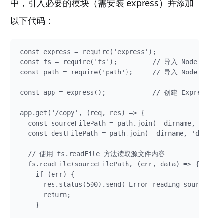
中，引入必要的模块（需安装 express）并添加
以下代码：
const express = require('express');

const fs = require('fs');         // 导入 Node.j
const path = require('path');     // 导入 Node.j
const app = express();            // 创建 Express
app.get('/copy', (req, res) => {

  const sourceFilePath = path.join(__dirname, 's
  const destFilePath = path.join(__dirname, 'des
  // 使用 fs.readFile 方法读取源文件内容

  fs.readFile(sourceFilePath, (err, data) => {

    if (err) {

      res.status(500).send('Error reading so
      return;

    }
