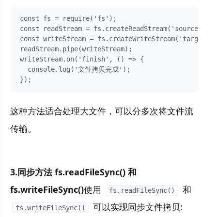
const fs = require('fs');

const readStream = fs.createReadStream('source.txt'
const writeStream = fs.createWriteStream('target.tx
readStream.pipe(writeStream);

writeStream.on('finish', () => {

  console.log('文件拷贝完成');

});
这种方法适合处理大文件，可以分多次将文件流
传输。
3.同步方法 fs.readFileSync() 和
fs.writeFileSync()
使用
和
fs.readFileSync()
可以实现同步文件拷贝:
fs.writeFileSync()