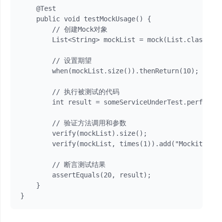
    @Test

    public void testMockUsage() {

        // 创建Mock对象

        List<String> mockList = mock(List.class);

        // 设置期望

        when(mockList.size()).thenReturn(10);

        // 执行被测试的代码

        int result = someServiceUnderTest.performOp
        // 验证方法调用和参数

        verify(mockList).size();

        verify(mockList, times(1)).add("Mockito");

        // 断言测试结果

        assertEquals(20, result);

    }

}