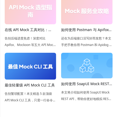
在线 API Mock 工具对比：
如何使用 Postman 与 Apifox
Apifox、Mockoon、
创建 mock 服务端？
告别后端进度焦虑！深度对比
还在为后端接口没写好而发愁？本文
WireMock、Beeceptor 和
Apifox、Mockoon 等五大 API Mock
手把手教你用 Postman 和 Apidog 搭
Postman
工具，从自动化程度到托管模式全方
建 Mock 服务。深度对比两款工具的
位解析。助你快速搭建高仿真接口环
优劣，带你领略 Apidog 智能 Mock
境，实现前后端并行开发，提升协作
的极速体验，让前端开发不再等待！
效率。
如何使用 SoapUI Mock REST
最佳轻量级 API Mock CLI 工具
API
本文将介绍如何使用 SoapUI Mock
告别繁琐配置！本文精选 5 款顶级
REST API，帮助你更好地模拟 REST
API Mock CLI 工具，只需一行命令，
API 接口，提高开发效率。
30 秒内即可在本地生成真实接口。无
论是要验证 OpenAPI 契约还是快速