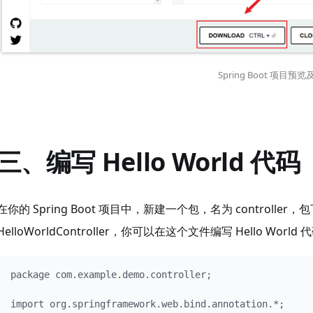
Spring Boot 项目预
三、编写 Hello World 代码
在你的 Spring Boot 项目中，新建一个包，名为 controller
HelloWorldController，你可以在这个文件编写 Hello World 
package com.example.demo.controller;

import org.springframework.web.bind.annotation.*;
