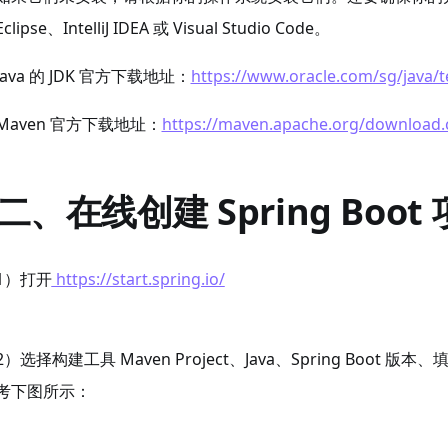
Eclipse、IntelliJ IDEA 或 Visual Studio Code。
Java 的 JDK 官方下载地址：
https://www.oracle.com/sg/java/
Maven 官方下载地址：
https://maven.apache.org/download.
二、在线创建 Spring Boot
1）打开
https://start.spring.io/
2）选择构建工具 Maven Project、Java、Spring Boot 版本、
考下图所示：