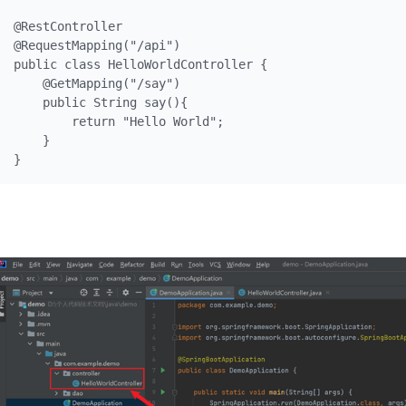
@RestController

@RequestMapping("/api")

public class HelloWorldController {

    @GetMapping("/say")

    public String say(){

        return "Hello World";

    }

}