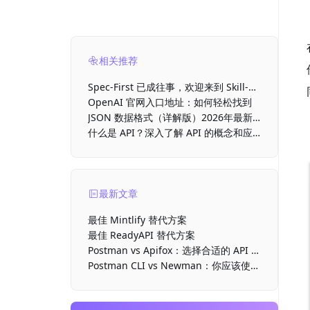
相关推荐
Spec-First 已成往事，欢迎来到 Skill-
First 时代
OpenAI 官网入口地址：如何轻松找到
JSON 数据格式（详解版）2026年最新
介绍
什么是 API？深入了解 API 的概念和应
用
最新文章
最佳 Mintlify 替代方案
最佳 ReadyAPI 替代方案
Postman vs Apifox：选择合适的 API 开
发工具
Postman CLI vs Newman：你应该使用
哪款命令行运行器？