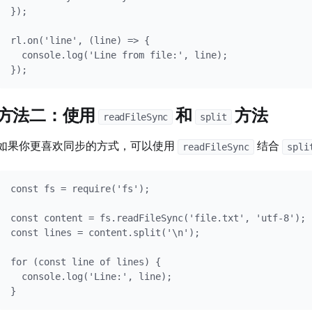
});

rl.on('line', (line) => {

  console.log('Line from file:', line);

});
方法二：使用
和
方法
readFileSync
split
如果你更喜欢同步的方式，可以使用
结合
readFileSync
spli
const fs = require('fs');

const content = fs.readFileSync('file.txt', 'utf-8');

const lines = content.split('\n');

for (const line of lines) {

  console.log('Line:', line);

}