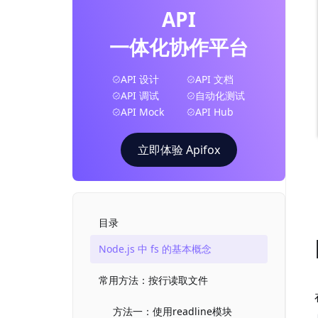
API
一体化协作平台
API 设计
API 文档
API 调试
自动化测试
API Mock
API Hub
立即体验 Apifox
目录
Node.js 中 fs 的基本概念
常用方法：按行读取文件
方法一：使用readline模块