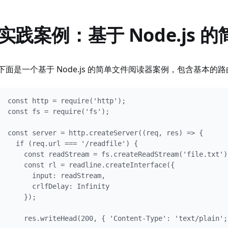
实践案例：基于 Node.js
下面是一个基于 Node.js 的简单文件阅读器案例，包含基本的
const http = require('http');

const fs = require('fs');

const server = http.createServer((req, res) => {

  if (req.url === '/readfile') {

    const readStream = fs.createReadStream('file.txt');
    const rl = readline.createInterface({

      input: readStream,

      crlfDelay: Infinity

    });

    res.writeHead(200, { 'Content-Type': 'text/plain';