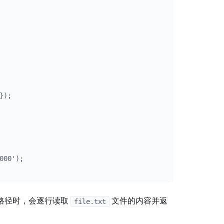
);

00');

路径时，会逐行读取
文件的内容并返
file.txt