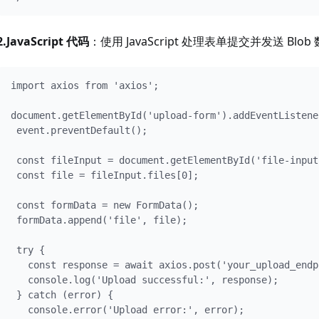
2.JavaScript 代码
：使用 JavaScript 处理表单提交并发送 Blob
import axios from 'axios';

document.getElementById('upload-form').addEventListene
 event.preventDefault();

 const fileInput = document.getElementById('file-input'
 const file = fileInput.files[0];

 const formData = new FormData();

 formData.append('file', file);

 try {

   const response = await axios.post('your_upload_endp
   console.log('Upload successful:', response);

 } catch (error) {

   console.error('Upload error:', error);
