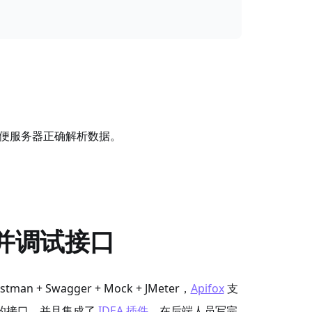
便服务器正确解析数据。
据，并调试接口
n + Swagger + Mock + JMeter，
Apifox
支
 等协议的接口，并且集成了
IDEA 插件
。在后端人员写完