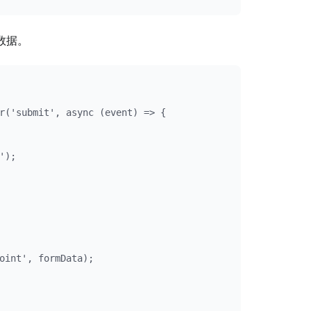
 数据。
r('submit', async (event) => {

);

oint', formData);
