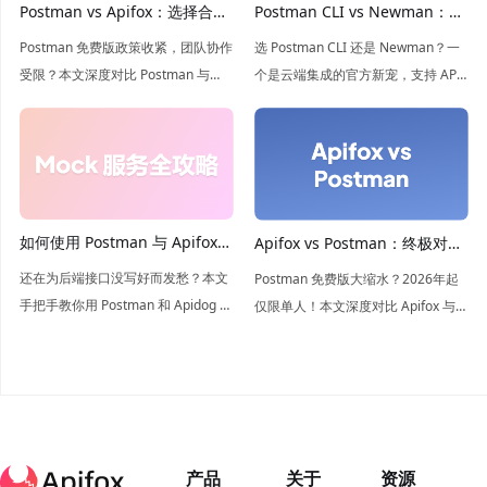
Postman vs Apifox：选择合适
Postman CLI vs Newman：你
的 API 开发工具
应该使用哪款命令行运行器？
Postman 免费版政策收紧，团队协作
选 Postman CLI 还是 Newman？一
受限？本文深度对比 Postman 与
个是云端集成的官方新宠，支持 API
Apifox，解析两者在 API 设计、测试
治理；一个是开源离线的经典利器。
及 Mock 上的差异。看 Apifox 如何凭
本文深度解析两者在 CI/CD 中的差
借强大的团队协作与无限制测试成为
异，帮你根据团队需求锁定最佳自动
更优选！
化测试方案！
如何使用 Postman 与 Apifox
Apifox vs Postman：终极对比
创建 mock 服务端？
指南
还在为后端接口没写好而发愁？本文
Postman 免费版大缩水？2026年起
手把手教你用 Postman 和 Apidog 搭
仅限单人！本文深度对比 Apifox 与
建 Mock 服务。深度对比两款工具的
Postman 的功能与定价，揭秘为何
优劣，带你领略 Apidog 智能 Mock
Apifox 是团队协作的更优选，助你零
的极速体验，让前端开发不再等待！
成本实现 API 全生命周期管理。
产品
关于
资源