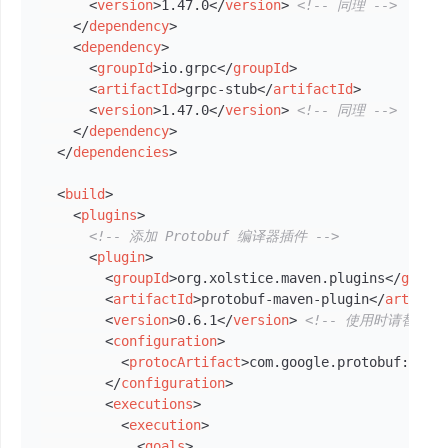
<
version
>
1.47.0
</
version
>
<!-- 同理 -->
</
dependency
>
<
dependency
>
<
groupId
>
io.grpc
</
groupId
>
<
artifactId
>
grpc-stub
</
artifactId
>
<
version
>
1.47.0
</
version
>
<!-- 同理 -->
</
dependency
>
</
dependencies
>
<
build
>
<
plugins
>
<!-- 添加 Protobuf 编译器插件 -->
<
plugin
>
<
groupId
>
org.xolstice.maven.plugins
</
group
<
artifactId
>
protobuf-maven-plugin
</
artifac
<
version
>
0.6.1
</
version
>
<!-- 使用时请替换为
<
configuration
>
<
protocArtifact
>
com.google.protobuf:prot
</
configuration
>
<
executions
>
<
execution
>
<
goals
>