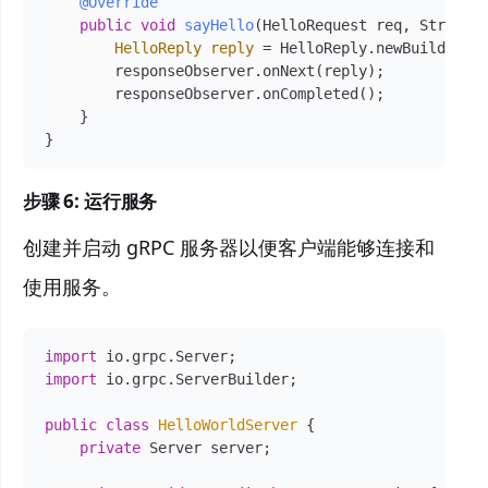
@Override
public
void
sayHello
(HelloRequest req, StreamO
HelloReply
reply
=
 HelloReply.newBuilder()
        responseObserver.onNext(reply);

        responseObserver.onCompleted();

    }

}
步骤 6: 运行服务
创建并启动 gRPC 服务器以便客户端能够连接和
使用服务。
import
import
 io.grpc.ServerBuilder;

public
class
HelloWorldServer
 {

private
 Server server;
