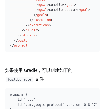
<
goal
>
compile
</
goal
>
<
goal
>
compile-custom
</
goal
>
</
goals
>
</
execution
>
</
executions
>
</
plugin
>
</
plugins
>
</
build
>
</
project
>
如果使用 Gradle，可以创建如下的
文件：
build.gradle
plugins {

    id 'java'

    id 'com.google.protobuf' version '0.8.17'
