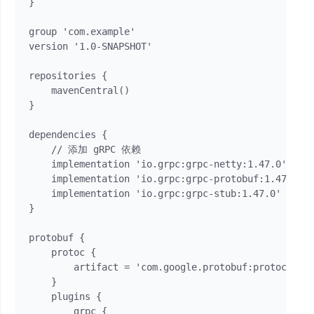
}

group 'com.example'

version '1.0-SNAPSHOT'

repositories {

    mavenCentral()

}

dependencies {

    // 添加 gRPC 依赖

    implementation 'io.grpc:grpc-netty:1.47.0
    implementation 'io.grpc:grpc-protobuf:1.47.0' 
    implementation 'io.grpc:grpc-stub:1.47.0' // 同
}

protobuf {

    protoc {

        artifact = 'com.google.protobuf:protoc:3.19
    }

    plugins {

        grpc {
