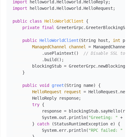
import
import
 helloworld.Helloworld.HelloRequest;

public
class
HelloWorldClient
 {

private
final
 GreeterGrpc.GreeterBlockingStub b
public
HelloWorldClient
(String host, 
int
 port)
 
ManagedChannel
channel
=
 ManagedChannelBuil
            .usePlaintext()  
// Disable SSL to avo
            .build();

        blockingStub = GreeterGrpc.newBlockingStub(
    }

public
void
greet
(String name)
 {

HelloRequest
request
=
 HelloRequest.newBuil
        HelloReply response;

try
 {

            response = blockingStub.sayHello(reques
            System.out.println(
"Greeting: "
 + respo
        } 
catch
 (StatusRuntimeException e) {

            System.err.println(
"RPC failed: "
 + e.g
        }
