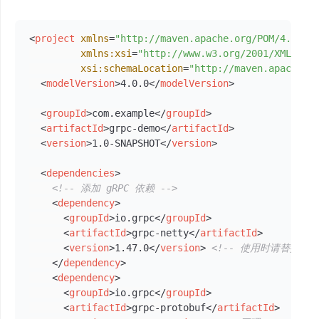
<
project
xmlns
=
"http://maven.apache.org/POM/4.0.0"
xmlns:xsi
=
"http://www.w3.org/2001/XMLSche
xsi:schemaLocation
=
"http://maven.apache.o
<
modelVersion
>
4.0.0
</
modelVersion
>
<
groupId
>
com.example
</
groupId
>
<
artifactId
>
grpc-demo
</
artifactId
>
<
version
>
1.0-SNAPSHOT
</
version
>
<
dependencies
>
<!-- 添加 gRPC 依赖 -->
<
dependency
>
<
groupId
>
io.grpc
</
groupId
>
<
artifactId
>
grpc-netty
</
artifactId
>
<
version
>
1.47.0
</
version
>
<!-- 使用时请替换为最
</
dependency
>
<
dependency
>
<
groupId
>
io.grpc
</
groupId
>
<
artifactId
>
grpc-protobuf
</
artifactId
>