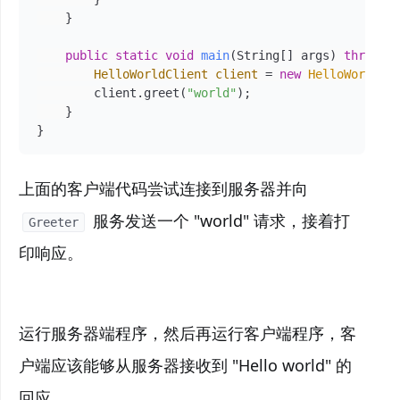
    }

public
static
void
main
(String[] args)
throws
 E
HelloWorldClient
client
=
new
HelloWorldCl
        client.greet(
"world"
);

    }

}
上面的客户端代码尝试连接到服务器并向
服务发送一个 "world" 请求，接着打
Greeter
印响应。
运行服务器端程序，然后再运行客户端程序，客
户端应该能够从服务器接收到 "Hello world" 的
回应。