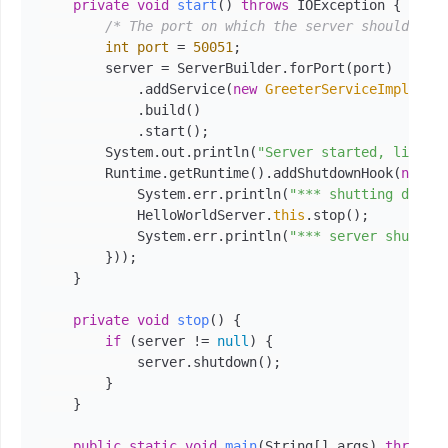
private
void
start
()
throws
 IOException {

/* The port on which the server should run
int
port
=
50051
;

        server = ServerBuilder.forPort(port)

            .addService(
new
GreeterServiceImpl
())

            .build()

            .start();

        System.out.println(
"Server started, listen
        Runtime.getRuntime().addShutdownHook(
new
T
            System.err.println(
"*** shutting down 
            HelloWorldServer.
this
.stop();

            System.err.println(
"*** server shut do
        }));

    }

private
void
stop
()
 {

if
 (server != 
null
) {

            server.shutdown();

        }

    }

public
static
void
main
(String[] args)
throws
 