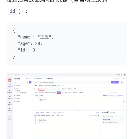
）：
id
{

  "name": "王五",

  "age": 28,

  "id": 3

}