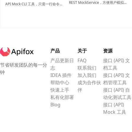
REST MockService，方便用户模拟
API Mock CLI 工具，只需一行命令，
和测试 REST API 的请求和响应。
30 秒内即可在本地生成真实接口。无
论是要验证 OpenAPI 契约还是快速
构建 CRUD 原型，这里都有最适合你
的方案。
产品
关于
资源
产品更新日
FAQ
接口 (API) 文
节省研发团队的每一分
志
联系我们
档工具
钟
IDEA 插件
加入我们
接口 (API) 文
帮助中心
成为合作伙
档管理工具
快速上手
伴
接口 (API) 自
私有化部署
动化测试工具
Blog
接口 (API)
Mock 工具