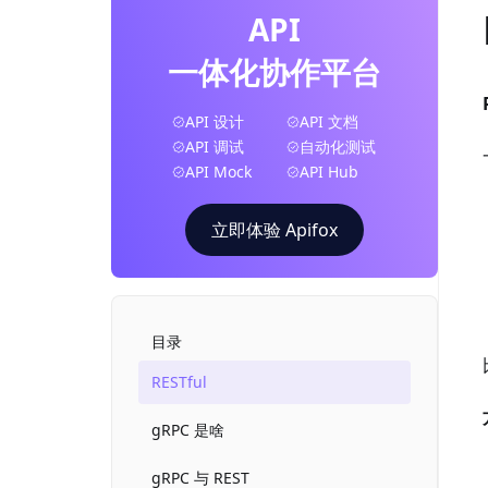
API
一体化协作平台
API 设计
API 文档
API 调试
自动化测试
API Mock
API Hub
立即体验 Apifox
目录
RESTful
gRPC 是啥
gRPC 与 REST