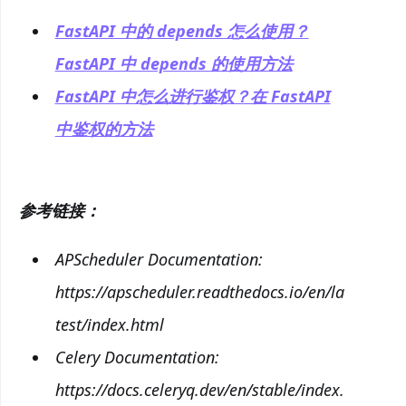
FastAPI 中的 depends 怎么使用？
FastAPI 中 depends 的使用方法
FastAPI 中怎么进行鉴权？在 FastAPI
中鉴权的方法
参考链接：
APScheduler Documentation:
https://apscheduler.readthedocs.io/en/la
test/index.html
Celery Documentation:
https://docs.celeryq.dev/en/stable/index.