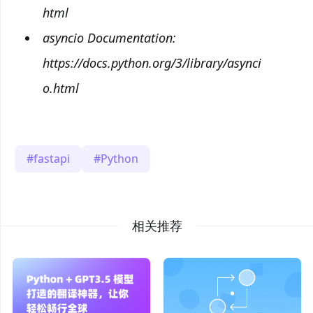
html
asyncio Documentation:
https://docs.python.org/3/library/asynci
o.html
fastapi
Python
相关推荐