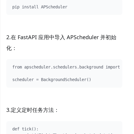
pip install APScheduler
2.在 FastAPI 应用中导入 APScheduler 并初始
化：
from apscheduler.schedulers.background import Backg
scheduler = BackgroundScheduler()
3.定义定时任务方法：
def tick():
