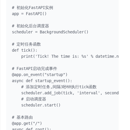
# 初始化FastAPI实例

app = FastAPI() 

# 初始化后台调度器

scheduler = BackgroundScheduler()

# 定时任务函数

def tick():

    print('Tick! The time is: %s' % datetime.now())
# FastAPI启动完成事件

@app.on_event("startup")  

async def startup_event():

    # 添加定时任务,间隔3秒钟执行tick函数

    scheduler.add_job(tick, 'interval', seconds=3)

    # 启动调度器

    scheduler.start()

# 基本路由    

@app.get("/")

async def root():
