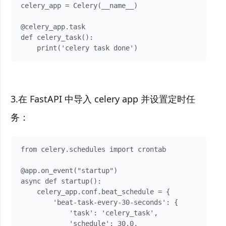
celery_app = Celery(__name__)

@celery_app.task  

def celery_task():

    print('celery task done')
3.在 FastAPI 中导入 celery app 并设置定时任
务：
from celery.schedules import crontab  

@app.on_event("startup")

async def startup():

    celery_app.conf.beat_schedule = {

        'beat-task-every-30-seconds': {

            'task': 'celery_task',

            'schedule': 30.0, 
