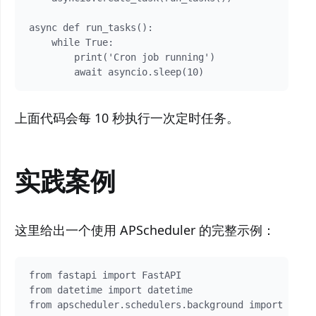
async def run_tasks():

    while True:

        print('Cron job running') 

        await asyncio.sleep(10)
上面代码会每 10 秒执行一次定时任务。
实践案例
这里给出一个使用 APScheduler 的完整示例：
from fastapi import FastAPI

from datetime import datetime

from apscheduler.schedulers.background import Backg