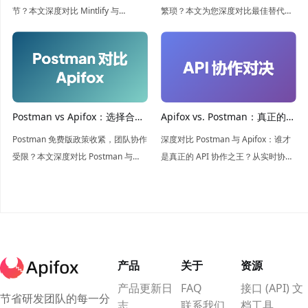
节？本文深度对比 Mintlify 与
繁琐？本文为您深度对比最佳替代方
Apifox，解析两者在定价、API 同步
案 Apifox。它将 API 测试、性能测
及 Mock 服务上的差异，助你找到更
试、Mock 和 CI 融为一体，不仅价格
具性价比的 API 文档解决方案。
亲民，协作更高效，是现代 API 团队
的理想选择！
Postman vs Apifox：选择合适
Apifox vs. Postman：真正的协
的 API 开发工具
作大对决
Postman 免费版政策收紧，团队协作
深度对比 Postman 与 Apifox：谁才
受限？本文深度对比 Postman 与
是真正的 API 协作之王？从实时协同
Apifox，解析两者在 API 设计、测试
编辑到自动化 Mock，带你解锁让前
及 Mock 上的差异。看 Apifox 如何凭
后端开发效率翻倍的秘密武器，构建
借强大的团队协作与无限制测试成为
团队唯一的真理来源。
更优选！
产品
关于
资源
产品更新日
FAQ
接口 (API) 文
节省研发团队的每一分
志
联系我们
档工具