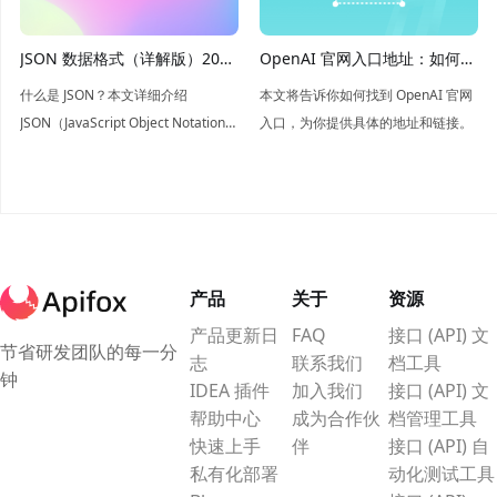
行。
JSON 数据格式（详解版）2026
OpenAI 官网入口地址：如何轻
年最新介绍
松找到
什么是 JSON？本文详细介绍
本文将告诉你如何找到 OpenAI 官网
JSON（JavaScript Object Notation）
入口，为你提供具体的地址和链接。
数据结构以及优缺点，如果您想全面
了解 JSON ，本文将是您的不二之
选。
产品
关于
资源
产品更新日
FAQ
接口 (API) 文
节省研发团队的每一分
志
联系我们
档工具
钟
IDEA 插件
加入我们
接口 (API) 文
帮助中心
成为合作伙
档管理工具
快速上手
伴
接口 (API) 自
私有化部署
动化测试工具