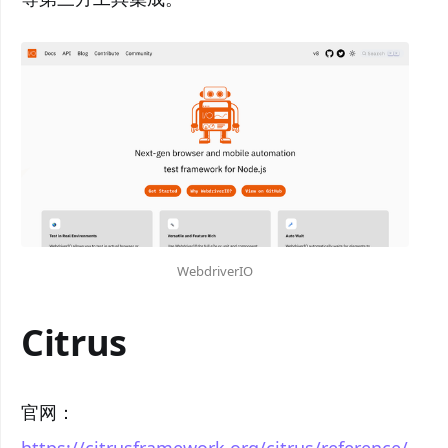
WebdriverIO
Citrus
官网：
https://citrusframework.org/citrus/reference/