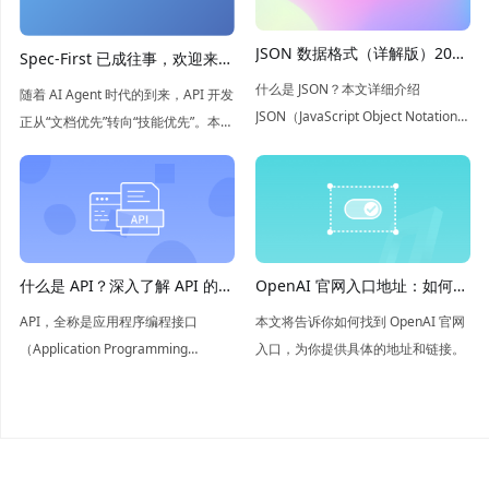
JSON 数据格式（详解版）2026
Spec-First 已成往事，欢迎来到
年最新介绍
Skill-First 时代
什么是 JSON？本文详细介绍
随着 AI Agent 时代的到来，API 开发
JSON（JavaScript Object Notation）
正从“文档优先”转向“技能优先”。本文
数据结构以及优缺点，如果您想全面
探讨了如何将 API 规范、测试和场景
了解 JSON ，本文将是您的不二之
封装为 Agent 可执行、可验证的技
选。
能，开启 Agent 辅助开发的新范式。
什么是 API？深入了解 API 的概
OpenAI 官网入口地址：如何轻
念和应用
松找到
API，全称是应用程序编程接口
本文将告诉你如何找到 OpenAI 官网
（Application Programming
入口，为你提供具体的地址和链接。
Interface），是软件组件之间信息交
互的桥梁，简单来说API就是让不同
的软件系统能够相互“对话”的工具。